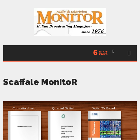
6
STAFF
PICKS
Scaffale MonitoR