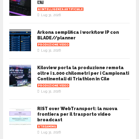
l’AI
AI INTELLIGENZA ARTIFICIALE
Lug 31, 2026
Arkona semplifica i workflow IP con
BLADE//planner
PRODUZIONE VIDEO
Lug 31, 2026
Kiloview porta la produzione remota
oltre i 1.000 chilometri per i Campionati
Continentali di Triathlon in Cile
PRODUZIONE VIDEO
Lug 31, 2026
RIST over WebTransport: la nuova
frontiera per il trasporto video
broadcast
STREAMING
Lug 31, 2026