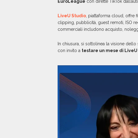
EuroLeague
con dirette TikTok dall’aut
LiveU Studio
, piattaforma cloud, offre 
clipping, pubblicità, guest remoti, ISO 
commerciali includono acquisto, noleggi
In chiusura, si sottolinea la visione de
con invito a
testare un mese di LiveU