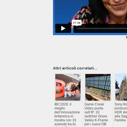
Altri articoli correlati...
IBC2026: il
Game Creek
Sony fir
meglio
Video punta
produzi
dell’innovazione
sull’IP: 10
HDR de
britannica in
switcher Grass
alla Sa
mostra con 33
Valley K-Frame
Familia
aziende tra AI,
per i nuovi OB