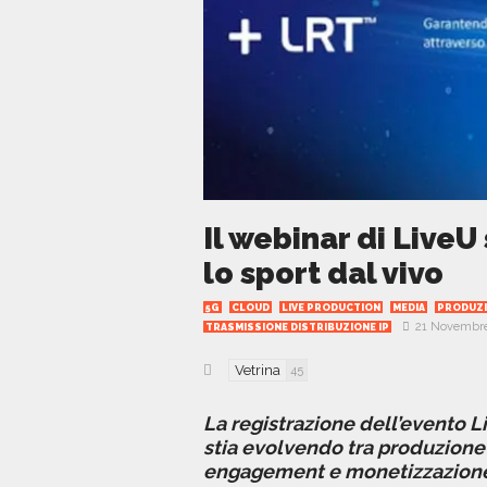
Il webinar di LiveU
lo sport dal vivo
5G
CLOUD
LIVE PRODUCTION
MEDIA
PRODUZI
21 Novembre
TRASMISSIONE DISTRIBUZIONE IP
Vetrina
45
La registrazione dell’evento Li
stia evolvendo tra produzione 
engagement e monetizzazion