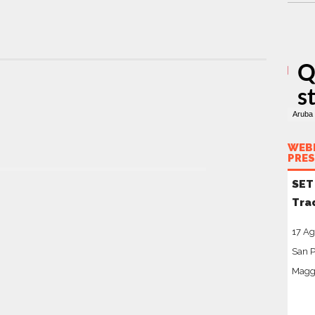
WEBI
PRES
SET
Tra
17 Ag
San P
Maggi