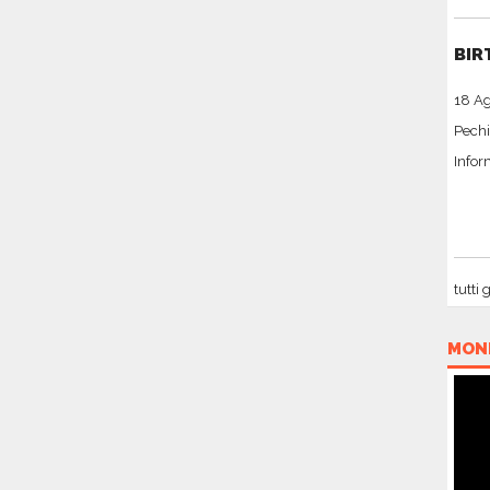
BIR
18 A
Pechi
Infor
tutti 
MON