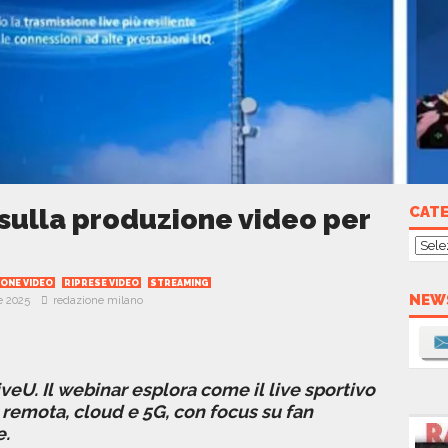
 sulla produzione video per
CAT
Cate
ONE VIDEO
RIPRESE VIDEO
STREAMING
NEW
 2025
redazione milano
veU. Il webinar esplora come il live sportivo
remota, cloud e 5G, con focus su fan
e.