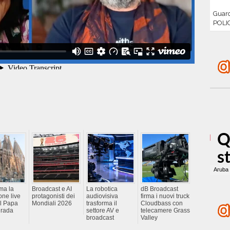
Guar
POLI
ma la
Broadcast e AI
La robotica
dB Broadcast
one live
protagonisti dei
audiovisiva
firma i nuovi truck
l Papa
Mondiali 2026
trasforma il
Cloudbass con
grada
settore AV e
telecamere Grass
broadcast
Valley