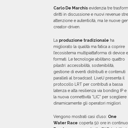
Carlo De Marchis
evidenzia tre trasfor
diritti in discussione e nuovi revenue st
attenzione e autenticità, ma le nuove gen
creator-driven.
La
produzione tradizionale
ha
migliorato la qualità ma fatica a coprire
l’ecosistema multipiattaforma di device 
formati. Le tecnologie abilitano quattro
pilastri: accessibilità, sostenibilità,
gestione di eventi distribuiti e contenuti
paralleli al broadcast. LiveU presenta il
protocollo LRT per contributi a bassa
latenza e alta resilienza via bonding IP e
la nuova connettività “LIC” per scegliere
dinamicamente gli operatori migliori.
Vengono mostrati casi d’uso:
One
Water Race
coperta 50 ore in continuo