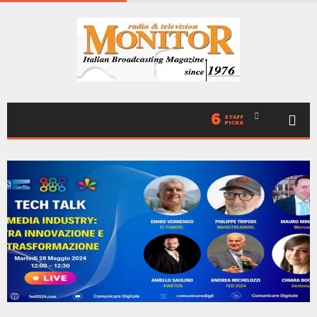
6
STAFF
PICKS