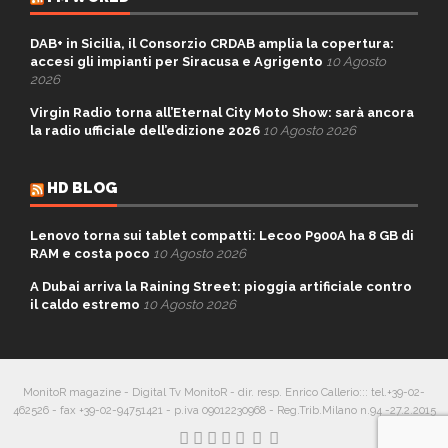
DAB+ in Sicilia, il Consorzio CRDAB amplia la copertura:
accesi gli impianti per Siracusa e Agrigento
10 Agosto
2026
Virgin Radio torna all’Eternal City Moto Show: sarà ancora
la radio ufficiale dell’edizione 2026
10 Agosto 2026
HD BLOG
Lenovo torna sui tablet compatti: Lecoo P900A ha 8 GB di
RAM e costa poco
10 Agosto 2026
A Dubai arriva la Raining Street: pioggia artificiale contro
il caldo estremo
10 Agosto 2026
MonitoR magazine - Digital Tv MonitoR - dir. resp. Enrico Callerio::: tel.+39-02-
462526 - fax +39-02-94751421 - p.iva 09012230968 - Reg.Trib.Milano n.94 -27.2.2015