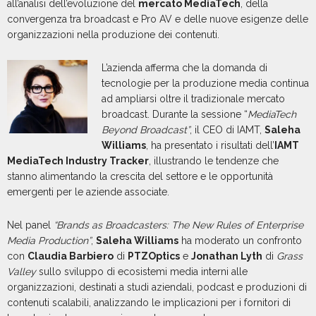
all’analisi dell’evoluzione del
mercato MediaTech
, della
convergenza tra broadcast e Pro AV e delle nuove esigenze delle
organizzazioni nella produzione dei contenuti.
L’azienda afferma che la domanda di
tecnologie per la produzione media continua
ad ampliarsi oltre il tradizionale mercato
broadcast. Durante la sessione “
MediaTech
Beyond Broadcast”
, il CEO di IAMT,
Saleha
Williams
, ha presentato i risultati dell’
IAMT
MediaTech Industry Tracker
, illustrando le tendenze che
stanno alimentando la crescita del settore e le opportunità
emergenti per le aziende associate.
Nel panel
“Brands as Broadcasters: The New Rules of Enterprise
Media Production”
,
Saleha Williams
ha moderato un confronto
con
Claudia Barbiero
di
PTZOptics
e
Jonathan Lyth
di
Grass
Valley
sullo sviluppo di ecosistemi media interni alle
organizzazioni, destinati a studi aziendali, podcast e produzioni di
contenuti scalabili, analizzando le implicazioni per i fornitori di