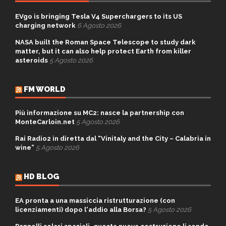
EVgo is bringing Tesla V4 Superchargers to its US
charging network
6 Agosto 2026
NASA built the Roman Space Telescope to study dark
matter, but it can also help protect Earth from killer
asteroids
5 Agosto 2026
FM WORLD
Più informazione su MC2: nasce la partnership con
MonteCarloin.net
5 Agosto 2026
Rai Radio2 in diretta dal “Vinitaly and the City – Calabria in
wine”
5 Agosto 2026
HD BLOG
EA pronta a una massiccia ristrutturazione (con
licenziamenti) dopo l'addio alla Borsa?
5 Agosto 2026