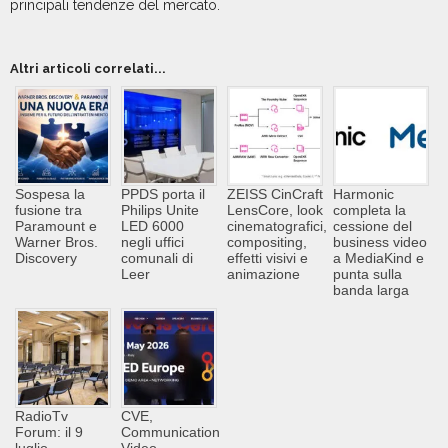
principali tendenze del mercato.
Altri articoli correlati...
Sospesa la
PPDS porta il
ZEISS CinCraft
Harmonic
fusione tra
Philips Unite
LensCore, look
completa la
Paramount e
LED 6000
cinematografici,
cessione del
Warner Bros.
negli uffici
compositing,
business video
Discovery
comunali di
effetti visivi e
a MediaKind e
Leer
animazione
punta sulla
banda larga
RadioTv
CVE,
Forum: il 9
Communication
luglio
Video