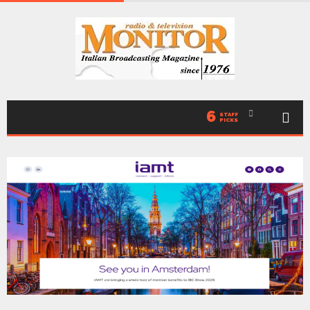
6
STAFF
PICKS