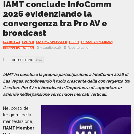
IAMT conclude InfoComm
2026 evidenziando la
convergenza tra Pro AV e
broadcast
ATTUALITÀ
EVENTI
FORMAZIONE CORSI
MEDIA
PRODUZIONE AUDIO
3 Luglio 2026
Roberto Landini
PRODUZIONE VIDEO
primo piano
1347
IAMT ha concluso la propria partecipazione a InfoComm 2026 di
Las Vegas, sottolineando il ruolo crescente della convergenza tra
il settore Pro AV e il broadcast e l’importanza di supportare le
aziende nell’espansione verso nuovi mercati verticali.
Nel corso dei
tre giorni della
manifestazione,
l’
IAMT Member