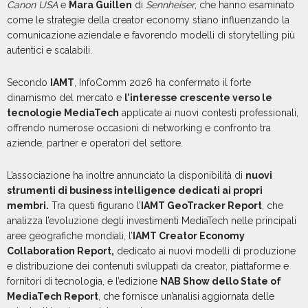
Canon USA
e
Mara Guillen
di
Sennheiser
, che hanno esaminato
come le strategie della creator economy stiano influenzando la
comunicazione aziendale e favorendo modelli di storytelling più
autentici e scalabili.
Secondo
IAMT
, InfoComm 2026 ha confermato il forte
dinamismo del mercato e
l’interesse crescente verso le
tecnologie MediaTech
applicate ai nuovi contesti professionali,
offrendo numerose occasioni di networking e confronto tra
aziende, partner e operatori del settore.
L’associazione ha inoltre annunciato la disponibilità di
nuovi
strumenti di business intelligence dedicati ai propri
membri.
Tra questi figurano l’
IAMT GeoTracker Report
, che
analizza l’evoluzione degli investimenti MediaTech nelle principali
aree geografiche mondiali, l’
IAMT Creator Economy
Collaboration Report,
dedicato ai nuovi modelli di produzione
e distribuzione dei contenuti sviluppati da creator, piattaforme e
fornitori di tecnologia, e l’edizione
NAB Show dello State of
MediaTech Report
, che fornisce un’analisi aggiornata delle