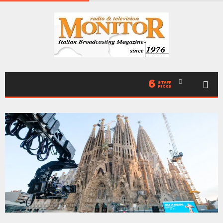
6
STAFF
PICKS