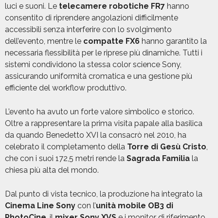
luci e suoni. Le
telecamere robotiche FR7
hanno
consentito di riprendere angolazioni difficilmente
accessibili senza interferire con lo svolgimento
dell’evento, mentre le
compatte FX6
hanno garantito la
necessaria flessibilità per le riprese più dinamiche. Tutti i
sistemi condividono la stessa color science Sony,
assicurando uniformità cromatica e una gestione più
efficiente del workflow produttivo.
L’evento ha avuto un forte valore simbolico e storico.
Oltre a rappresentare la prima visita papale alla basilica
da quando Benedetto XVI la consacrò nel 2010, ha
celebrato il completamento della
Torre di Gesù Cristo
,
che con i suoi 172,5 metri rende la
Sagrada Familia
la
chiesa più alta del mondo.
Dal punto di vista tecnico, la produzione ha integrato la
Cinema Line Sony
con l’
unità mobile OB3 di
PhotoCine
, il
mixer Sony XVS
e i monitor di riferimento