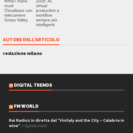
firma i nuovi
2026: AI,
truck
virtual
Cloudbass con
production e
telecamere
workflow
Grass Valley
sempre più
intelligenti
AUTORE DELL'ARTICOLO
redazione milano
DIGITAL TRENDS
FM WORLD
Rai Radio2 in diretta dal “Vinitaly and the City – Calabria in
wine”
7 Agosto 2026