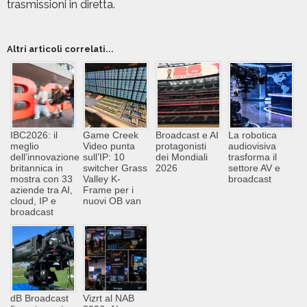
trasmissioni in diretta.
Altri articoli correlati...
IBC2026: il
Game Creek
Broadcast e AI
La robotica
meglio
Video punta
protagonisti
audiovisiva
dell’innovazione
sull’IP: 10
dei Mondiali
trasforma il
britannica in
switcher Grass
2026
settore AV e
mostra con 33
Valley K-
broadcast
aziende tra AI,
Frame per i
cloud, IP e
nuovi OB van
broadcast
dB Broadcast
Vizrt al NAB