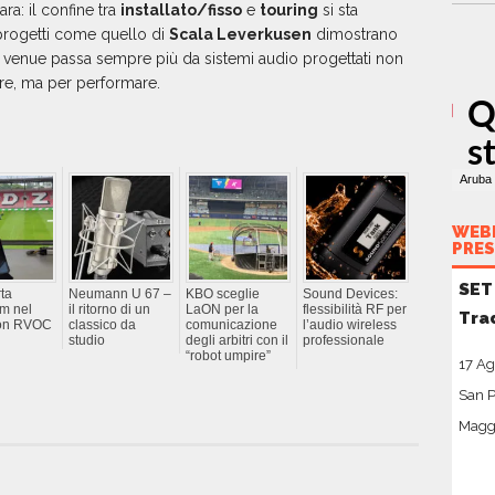
ara: il confine tra
installato/fisso
e
touring
si sta
 progetti come quello di
Scala Leverkusen
dimostrano
le venue passa sempre più da sistemi audio progettati non
re, ma per performare.
WEBI
PRES
SET
ta
Neumann U 67 –
KBO sceglie
Sound Devices:
om nel
il ritorno di un
LaON per la
flessibilità RF per
Tra
con RVOC
classico da
comunicazione
l’audio wireless
studio
degli arbitri con il
professionale
“robot umpire”
17 Ag
San P
Maggi