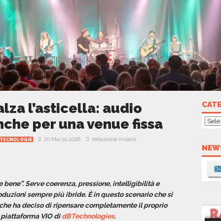
za l’asticella: audio
CAT
che per una venue fissa
Cate
20 Marzo 2026
redazione milano
TECNOLOGIE
NEW
bene”. Serve coerenza, pressione, intelligibilità e
oduzioni sempre più ibride. È in questo scenario che si
 che ha deciso di ripensare completamente il proprio
 piattaforma VIO di
dBTechnologies
.