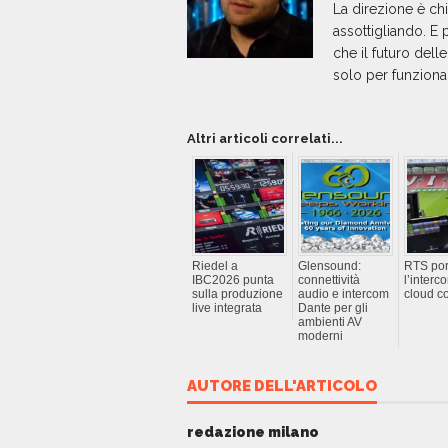
La direzione è chi
assottigliando. E
che il futuro del
solo per funziona
Altri articoli correlati...
Riedel a
Glensound:
RTS por
IBC2026 punta
connettività
l’interc
sulla produzione
audio e intercom
cloud 
live integrata
Dante per gli
ambienti AV
moderni
AUTORE DELL'ARTICOLO
redazione milano