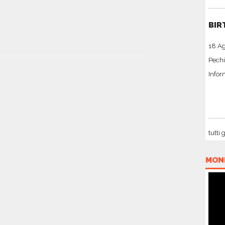
BIR
18 A
Pechi
Infor
tutti 
MON