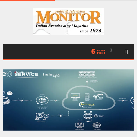
6
STAFF
PICKS