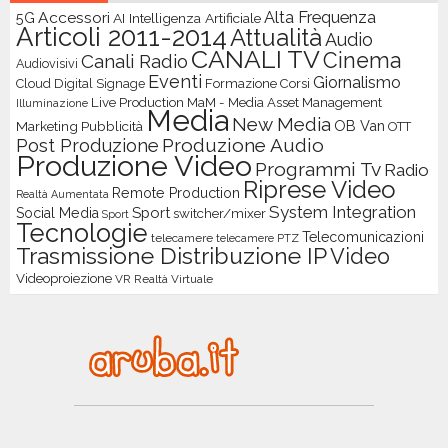
Accessori
Alta Frequenza
5G
AI Intelligenza Artificiale
Articoli 2011-2014
Attualità
Audio
CANALI TV
Cinema
Canali Radio
Audiovisivi
Eventi
Giornalismo
Cloud
Digital Signage
Formazione Corsi
Live Production
MaM - Media Asset Management
Illuminazione
Media
New Media
OB Van
Marketing Pubblicità
OTT
Produzione Audio
Post Produzione
Produzione Video
Programmi Tv
Radio
Riprese Video
Remote Production
Realtà Aumentata
System Integration
Sport
Social Media
switcher/mixer
Sport
Tecnologie
Telecomunicazioni
telecamere
telecamere PTZ
Trasmissione Distribuzione IP
Video
Videoproiezione
VR Realtà Virtuale