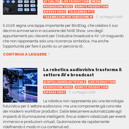
ATTUALITÀ
LIVE PRODUCTION
MEDIA
PRODUZIONE VIDEO
REMOTE PRODUCTION
RIPRESE VIDEO
TELECAMERE PTZ
15 Maggio 2026
TRASMISSIONE DISTRIBUZIONE IP
Il 2026 segna una tappa importante per BirdDog, che celebra il suo
decimo anniversario in occasione del NAB Show, uno degli
appuntamenti più rilevanti per l’industria broadcast e AV. Un traguardo
che non rappresenta solo una ricorrenza simbolica, ma anche
l’opportunità per fare il punto su un percorso di...
CONTINUA A LEGGERE
La robotica audiovisiva trasforma il
settore AV e broadcast
AI INTELLIGENZA ARTIFICIALE
LIVE PRODUCTION
PRODUZIONE VIDEO
REMOTE PRODUCTION
15 Maggio 2026
RIPRESE VIDEO
La robotica non rappresenta più una tecnologia
futuristica per il settore audiovisivo, ma una componente già concreta
dei moderni workflow produttivi. Dalle telecamere automatizzate agli
impianti di illuminazione intelligenti, fino ai sistemi robotizzati per eventi
immersivi e produzioni virtuali, l’automazione sta rapidamente
ridefinendo il modo in cui contenuti ed...