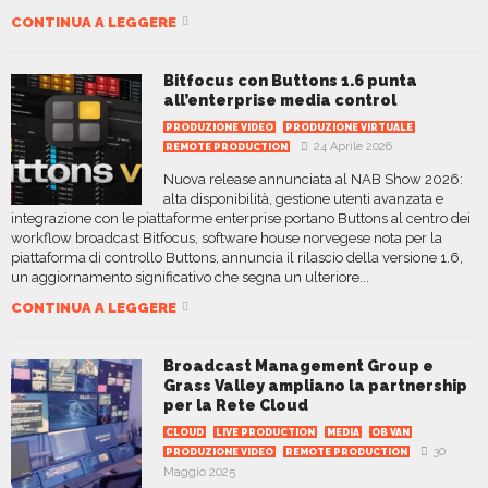
CONTINUA A LEGGERE
Bitfocus con Buttons 1.6 punta
all’enterprise media control
PRODUZIONE VIDEO
PRODUZIONE VIRTUALE
24 Aprile 2026
REMOTE PRODUCTION
Nuova release annunciata al NAB Show 2026:
alta disponibilità, gestione utenti avanzata e
integrazione con le piattaforme enterprise portano Buttons al centro dei
workflow broadcast Bitfocus, software house norvegese nota per la
piattaforma di controllo Buttons, annuncia il rilascio della versione 1.6,
un aggiornamento significativo che segna un ulteriore...
CONTINUA A LEGGERE
Broadcast Management Group e
Grass Valley ampliano la partnership
per la Rete Cloud
CLOUD
LIVE PRODUCTION
MEDIA
OB VAN
30
PRODUZIONE VIDEO
REMOTE PRODUCTION
Maggio 2025