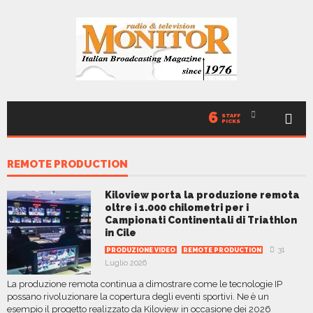
6
STAFF
PICKS
REMOTE PRODUCTION
Kiloview porta la produzione remota
oltre i 1.000 chilometri per i
Campionati Continentali di Triathlon
in Cile
31
PRODUZIONE VIDEO
REMOTE PRODUCTION
Luglio 2026
La produzione remota continua a dimostrare come le tecnologie IP
possano rivoluzionare la copertura degli eventi sportivi. Ne è un
esempio il progetto realizzato da Kiloview in occasione dei 2026