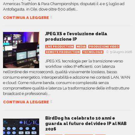
Americas Triathlon & Para Championships, disputati il 4 e 5 luglio ad
Antofagasta, in Cile, dove oltre 600 atleti...
CONTINUA A LEGGERE
JPEG XS e l’evoluzione della
produzione IP
LIVE PRODUCTION
MEDIA
PRODUZIONE VIDEO
5 Giugno 2026
REMOTE PRODUCTION
TECNOLOGIE
JPEG XS, tecnologia per la transizione verso
workflow video IP efficienti, con latenza
nell’ordine dei microsecondi, qualità visivamente lossless, basso
consumo energetico, interoperabilità e adozione nei contesti LAN, WAN
e cloud. Come ridurre banda, consumi e complessità senza
compromettere qualità e latenza La trasformazione delle infrastrutture
broadcast e professionali...
CONTINUA A LEGGERE
BirdDog ha celebrato 10 anni e
guarda al futuro del video IP al NAB
2026