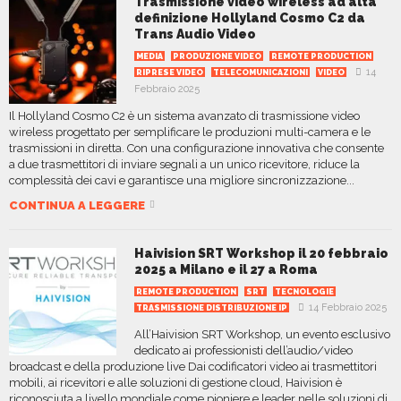
Trasmissione video wireless ad alta
definizione Hollyland Cosmo C2 da
Trans Audio Video
MEDIA
PRODUZIONE VIDEO
REMOTE PRODUCTION
14
RIPRESE VIDEO
TELECOMUNICAZIONI
VIDEO
Febbraio 2025
Il Hollyland Cosmo C2 è un sistema avanzato di trasmissione video
wireless progettato per semplificare le produzioni multi-camera e le
trasmissioni in diretta. Con una configurazione innovativa che consente
a due trasmettitori di inviare segnali a un unico ricevitore, riduce la
complessità dei cavi e garantisce una migliore sincronizzazione...
CONTINUA A LEGGERE
Haivision SRT Workshop il 20 febbraio
2025 a Milano e il 27 a Roma
REMOTE PRODUCTION
SRT
TECNOLOGIE
14 Febbraio 2025
TRASMISSIONE DISTRIBUZIONE IP
All’Haivision SRT Workshop, un evento esclusivo
dedicato ai professionisti dell’audio/video
broadcast e della produzione live Dai codificatori video ai trasmettitori
mobili, ai ricevitori e alle soluzioni di gestione cloud, Haivision è
riconosciuta a livello mondiale come pioniere e leader nelle soluzioni di