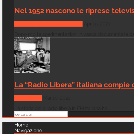
Nel 1952 nascono le riprese telev
Memorie della Radio e della Tv
Apr 19, 2021
Dopo molte sperimentazioni in vasca documentate dal
La “Radio Libera” italiana compie 
Canali Radio
Mar 10, 2021
La storia della radio libera in FM italiana ha...
Home
Navigazione