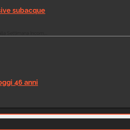
isive subacque
la Settimana Incom,...
oggi 46 anni