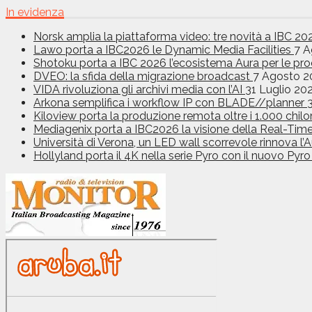
In evidenza
Norsk amplia la piattaforma video: tre novità a IBC 2
Lawo porta a IBC2026 le Dynamic Media Facilities
7 A
Shotoku porta a IBC 2026 l’ecosistema Aura per le pr
DVEO: la sfida della migrazione broadcast
7 Agosto 2
VIDA rivoluziona gli archivi media con l’AI
31 Luglio 20
Arkona semplifica i workflow IP con BLADE//planner
Kiloview porta la produzione remota oltre i 1.000 chilom
Mediagenix porta a IBC2026 la visione della Real-Tim
Università di Verona, un LED wall scorrevole rinnova 
Hollyland porta il 4K nella serie Pyro con il nuovo Pyr