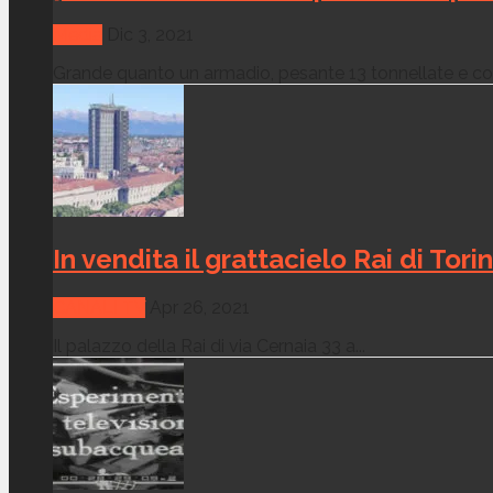
Media
Dic 3, 2021
Grande quanto un armadio, pesante 13 tonnellate e con
In vendita il grattacielo Rai di Tori
CANALI TV
Apr 26, 2021
Il palazzo della Rai di via Cernaia 33 a...