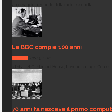
Un omaggio al mondo della radio e a quella...
La BBC compie 100 anni
Attualità
Nov 15, 2022
«This is 2LO, Marconi House, London calling». Con ques
70 anni fa nasceva il primo compu