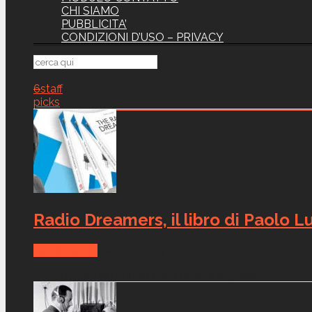
CHI SIAMO
PUBBLICITA’
CONDIZIONI D’USO – PRIVACY
6
staff
picks
Radio Dreamers, il libro di Paolo Lu
Canali Radio
Feb 10, 2023
Un omaggio al mondo della radio e a quella...