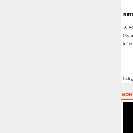
BIR
18 A
Pechi
Infor
tutti 
MON