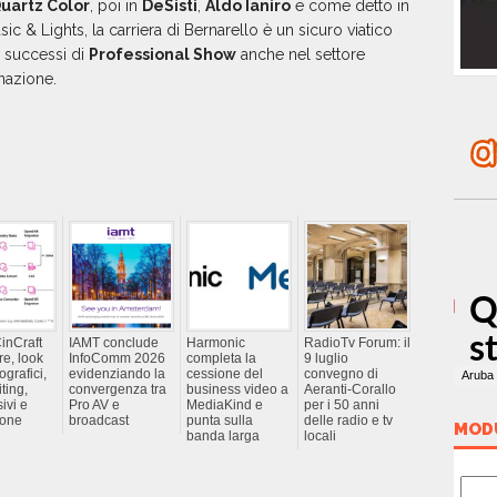
uartz Color
, poi in
DeSisti
,
Aldo Ianiro
e come detto in
ic & Lights, la carriera di Bernarello è un sicuro viatico
ri successi di
Professional Show
anche nel settore
inazione.
inCraft
IAMT conclude
Harmonic
RadioTv Forum: il
e, look
InfoComm 2026
completa la
9 luglio
grafici,
evidenziando la
cessione del
convegno di
ting,
convergenza tra
business video a
Aeranti-Corallo
sivi e
Pro AV e
MediaKind e
per i 50 anni
ione
broadcast
punta sulla
delle radio e tv
MOD
banda larga
locali