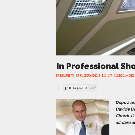
In Professional Sh
ATTUALITÀ
ILLUMINAZIONE
MEDIA
PRODUZIONE
primo piano
1347
Dopo 2 an
Davide Be
Girardi. L
affidare a