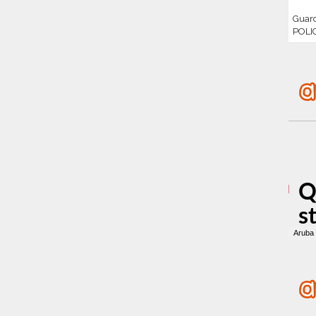
Guar
POLI