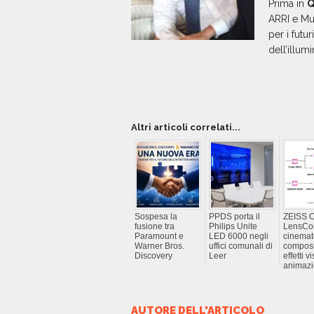
Prima in
Q
ARRI e Mus
per i futu
dell’illum
Altri articoli correlati...
Sospesa la
PPDS porta il
ZEISS C
fusione tra
Philips Unite
LensCor
Paramount e
LED 6000 negli
cinemato
Warner Bros.
uffici comunali di
composi
Discovery
Leer
effetti vi
animaz
AUTORE DELL'ARTICOLO