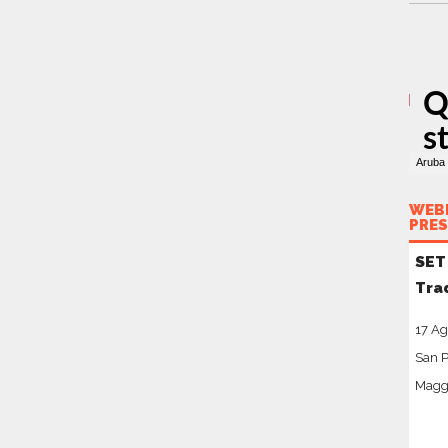
WEBI
PRES
SET
Tra
17 Ag
San P
Maggi