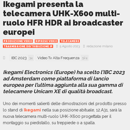
Ikegami presenta la
telecamera UHK-X600 multi-
ruolo HFR HDR ai broadcaster
europei
PRODUZIONE VIDEO
RIPRESE VIDEO
TELECAMERE
5 Agosto 2023
redazione milano
TRASMISSIONE DISTRIBUZIONE IP
IBC 2023
Video Tv Alta Frequenza
34
524
Ikegami Electronics (Europe) ha scelto l’IBC 2023
ad Amsterdam come piattaforma di lancio
europea per l’ultima aggiunta alla sua gamma di
telecamere Unicam XE di qualità broadcast.
Uno dei momenti salienti delle dimostrazioni del prodotto presso
lo stand di
Ikegami
nella sua posizione abituale, 12.A31, sarà la
nuova telecamera multi-ruolo UHK-X600 progettata per il
montaggio su piedistallo, su treppiede o a spalla.