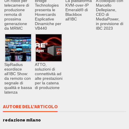
Un robot per
Bridge
La piattaforma
A colloquio con
telecamere di
Technologies
KVM-over-IP
Marcello
produzione
presenta le
Emerald® di
Dellepiane,
remota di
Hovercards
Blackbox
CEO di
prossima
Esplicative
all’IBC
MediaPower,
generazione
Dinamiche per
in previsione di
da MRMC
VB440
IBC 2023
SipRadius
ATTO,
esordisce
soluzioni di
all’IBC Show:
connettività ad
da remoto con
alte prestazioni
segnale di
per la catena
qualità e bassa
di produzione
latenza
AUTORE DELL'ARTICOLO
redazione milano