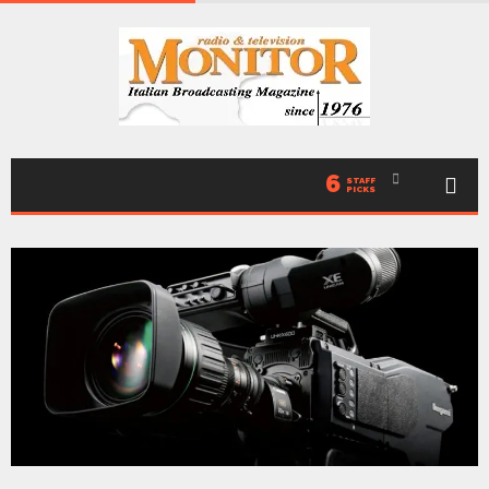
6
STAFF
PICKS