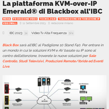
La piattaforma KVM-over-IP
Emerald® di Blackbox all’IBC
MEDIA
PRODUZIONE VIDEO
TECNOLOGIE
TRASMISSIONE DISTRIBUZIONE IP
11 Settembre 2023
redazione milano
VIDEOWALL
IBC 2023
Video Tv Alta Frequenza
34
524
Black Box
sarà all’IBC al Padiglione 10 Stand F40. Per entrare in
un mondo in cui le soluzioni KVM e AV basate su IP sono al
centro dell’attenzione, troverete le nuove soluzioni per
Sale
Controllo
,
Studi Televisivi
,
Produzioni Remote/Ibride ed Eventi
Live
.