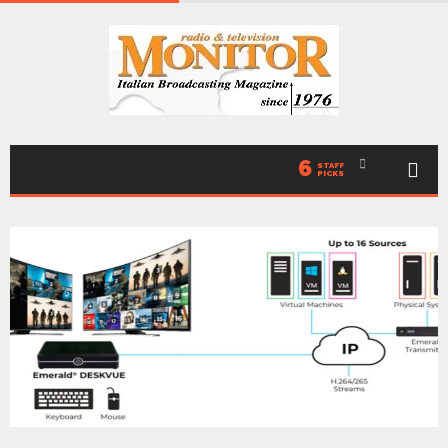
6
STAFF
PICKS