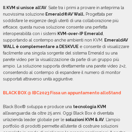
Il KVM si unisce all’AV
. Siate tra i primi a provare in anteprima la
nuovissima soluzione
Emerald®AV Wall.
Progettata per
soddisfare le esigenze degli utenti di una collaborazione più
efficace, questa nuova soluzione consente una perfetta
interoperabilità con i sistemi
KVM-over-IP Emerald
,
supportando al contempo anche ambienti non KVM.
EmeraldAV
WALL è complementare a DESKVUE
e consente di visualizzare
facilmente una singola sorgente del sistema Emerald su una
parete video per la visualizzazione da parte di un gruppo più
ampio. La soluzione supporta direttamente una parete video 2×2,
consentendo al contempo di espandere il numero di monitor
supportati attraverso unità aggiuntive.
BLACK BOX @ IBC2023 Fissa un appuntamento alloStand
Black Box® sviluppa e produce una
tecnologia KVM
all’avanguardia da oltre 25 anni. Oggi Black Box è diventata
un’azienda leader globale per le
soluzioni KVM & AV
. L’ampio
portfolio di prodotti permette all’utente di costruire soluzioni