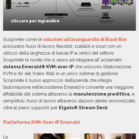
cliccare per ingrandire
Scoprirete come le
soluzioni all’avanguardia di Black Box
assicurano flussi di lavoro flessibili, scalabili e sicuri con un
utilizzo della larghezza di banda IP ai vertici del settore.
Scoprirete le novità che si vanno ad integrare all’ acclamato
sistema Emerald® KVM-over-IP
che uniscono l’elaborazione
KVM e AV del Video Wall in un unico sistema di gestione.
Scoprirete il nuovo approccio dell’azienda che integra
l’automazione nell’ecosistema Emerald e consente una maggiore
affidabilità del sistema attraverso la
manutenzione predittiva
, e
semplifica i flussi di lavoro attraverso stazioni utente sincronizzate,
oltre al pieno supporto per
Elgato® Stream Deck
.
Piattaforma KVM-Over-IP Emerald
La