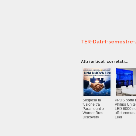
TER-Dati-I-semestre-
Altri articoli correlati...
Sospesa la
PPDS porta i
fusione tra
Philips Unite
Paramount e
LED 6000 ne
Warner Bros.
uffici comuna
Discovery
Leer