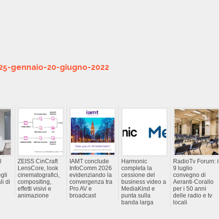
25-gennaio-20-giugno-2022
l
ZEISS CinCraft
IAMT conclude
Harmonic
RadioTv Forum: i
LensCore, look
InfoComm 2026
completa la
9 luglio
gli
cinematografici,
evidenziando la
cessione del
convegno di
li di
compositing,
convergenza tra
business video a
Aeranti-Corallo
effetti visivi e
Pro AV e
MediaKind e
per i 50 anni
animazione
broadcast
punta sulla
delle radio e tv
banda larga
locali