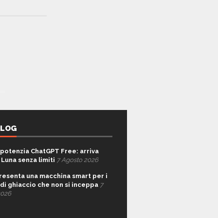
BLOG
potenzia ChatGPT Free: arriva
 Luna senza limiti
7 Agosto 2026
resenta una macchina smart per i
 di ghiaccio che non si inceppa
7
2026