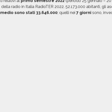
i relativi al
primo semestre 2022
(periodo 25 gennaio – 20
i della radio in Italia RadioTER 2022. 52.173.000 abitanti, gli a
medio sono stati 33.646.000
; quelli nei
7 giorni
sono, invec