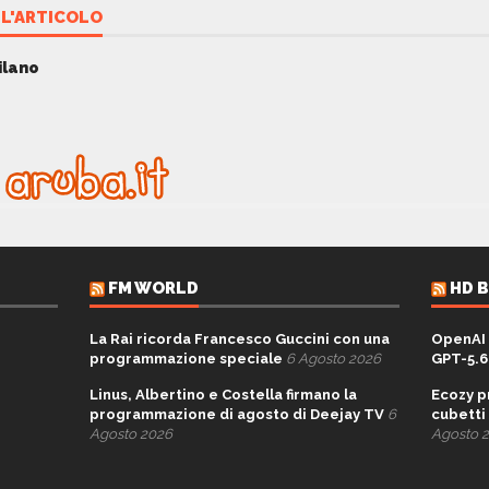
L'ARTICOLO
ilano
FM WORLD
HD 
La Rai ricorda Francesco Guccini con una
OpenAI 
programmazione speciale
6 Agosto 2026
GPT-5.6
Linus, Albertino e Costella firmano la
Ecozy p
programmazione di agosto di Deejay TV
6
cubetti
Agosto 2026
Agosto 