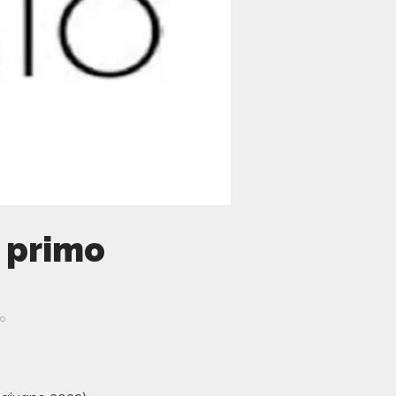
l primo
no