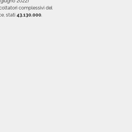
 giugno 2022)
scoltatori complessivi del
e, stati
43.130.000
.