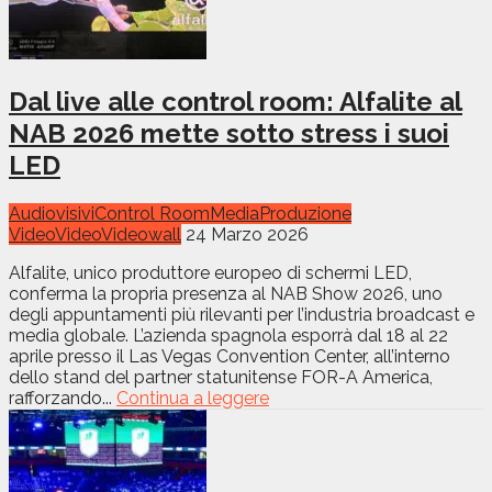
Dal live alle control room: Alfalite al
NAB 2026 mette sotto stress i suoi
LED
Audiovisivi
Control Room
Media
Produzione
Video
Video
Videowall
24 Marzo 2026
Alfalite, unico produttore europeo di schermi LED,
conferma la propria presenza al NAB Show 2026, uno
degli appuntamenti più rilevanti per l’industria broadcast e
media globale. L’azienda spagnola esporrà dal 18 al 22
aprile presso il Las Vegas Convention Center, all’interno
dello stand del partner statunitense FOR-A America,
rafforzando...
Continua a leggere