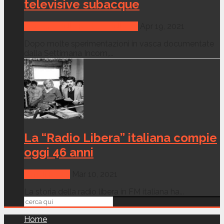
televisive subacque
Memorie della Radio e della Tv
Apr 19, 2021
Dopo molte sperimentazioni in vasca documentate
dalla Settimana Incom,...
La “Radio Libera” italiana compie
oggi 46 anni
Canali Radio
Mar 10, 2021
La storia della radio libera in FM italiana ha...
Home