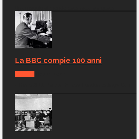
Un omaggio al mondo della radio e a quella...
La BBC compie 100 anni
Attualità
Nov 15, 2022
«This is 2LO, Marconi House, London calling». Con
questa...