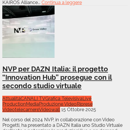
KAIROS Alliance...
Continua a leggere
NVP per DAZN Italia: il progetto
“Innovation Hub” prosegue con il
secondo studio virtuale
Attualità
CANALI TV
Grafica Televisiva
Live
Production
Media
Produzione Video
Riprese
Video
telecamere
Videowall
15 Ottobre 2025
Nel corso del 2024 NVP, in collaborazione con Video
Progetti, ha presentato a DAZN Italia uno Studio Virtuale