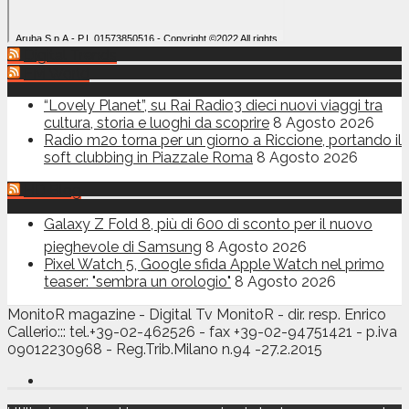
Digital Trends
FM World
“Lovely Planet”, su Rai Radio3 dieci nuovi viaggi tra
cultura, storia e luoghi da scoprire
8 Agosto 2026
Radio m2o torna per un giorno a Riccione, portando il
soft clubbing in Piazzale Roma
8 Agosto 2026
HD Blog
Galaxy Z Fold 8, più di 600 di sconto per il nuovo
pieghevole di Samsung
8 Agosto 2026
Pixel Watch 5, Google sfida Apple Watch nel primo
teaser: "sembra un orologio"
8 Agosto 2026
MonitoR magazine - Digital Tv MonitoR - dir. resp. Enrico
Callerio::: tel.+39-02-462526 - fax +39-02-94751421 - p.iva
09012230968 - Reg.Trib.Milano n.94 -27.2.2015