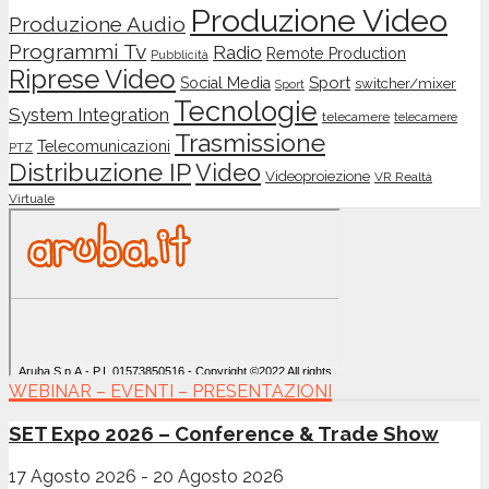
Produzione Video
Produzione Audio
Programmi Tv
Radio
Remote Production
Pubblicità
Riprese Video
Sport
Social Media
switcher/mixer
Sport
Tecnologie
System Integration
telecamere
telecamere
Trasmissione
Telecomunicazioni
PTZ
Distribuzione IP
Video
Videoproiezione
VR Realtà
Virtuale
WEBINAR – EVENTI – PRESENTAZIONI
SET Expo 2026 – Conference & Trade Show
17 Agosto 2026
-
20 Agosto 2026