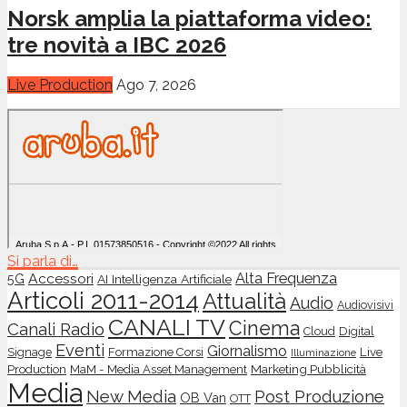
Norsk amplia la piattaforma video:
tre novità a IBC 2026
Live Production
Ago 7, 2026
Si parla di…
Accessori
Alta Frequenza
5G
AI Intelligenza Artificiale
Articoli 2011-2014
Attualità
Audio
Audiovisivi
CANALI TV
Cinema
Canali Radio
Cloud
Digital
Eventi
Giornalismo
Live
Signage
Formazione Corsi
Illuminazione
Production
Marketing Pubblicità
MaM - Media Asset Management
Media
New Media
Post Produzione
OB Van
OTT