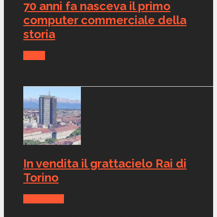
70 anni fa nasceva il primo
computer commerciale della
storia
Media
Dic 3, 2021
Grande quanto un armadio, pesante 13 tonnellate e
con...
In vendita il grattacielo Rai di
Torino
CANALI TV
Apr 26, 2021
Il palazzo della Rai di via Cernaia 33 a...