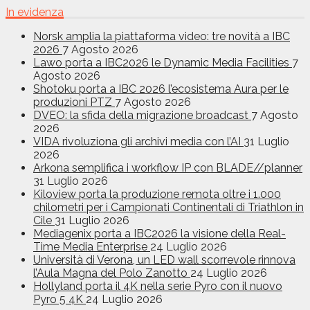
In evidenza
Norsk amplia la piattaforma video: tre novità a IBC
2026
7 Agosto 2026
Lawo porta a IBC2026 le Dynamic Media Facilities
7
Agosto 2026
Shotoku porta a IBC 2026 l’ecosistema Aura per le
produzioni PTZ
7 Agosto 2026
DVEO: la sfida della migrazione broadcast
7 Agosto
2026
VIDA rivoluziona gli archivi media con l’AI
31 Luglio
2026
Arkona semplifica i workflow IP con BLADE//planner
31 Luglio 2026
Kiloview porta la produzione remota oltre i 1.000
chilometri per i Campionati Continentali di Triathlon in
Cile
31 Luglio 2026
Mediagenix porta a IBC2026 la visione della Real-
Time Media Enterprise
24 Luglio 2026
Università di Verona, un LED wall scorrevole rinnova
l’Aula Magna del Polo Zanotto
24 Luglio 2026
Hollyland porta il 4K nella serie Pyro con il nuovo
Pyro 5 4K
24 Luglio 2026