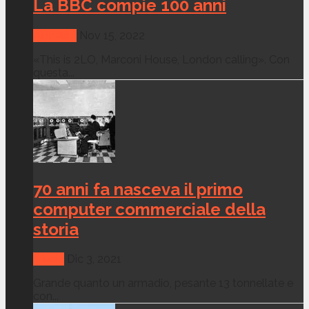
La BBC compie 100 anni
Attualità
Nov 15, 2022
«This is 2LO, Marconi House, London calling». Con
questa...
70 anni fa nasceva il primo
computer commerciale della
storia
Media
Dic 3, 2021
Grande quanto un armadio, pesante 13 tonnellate e
con...