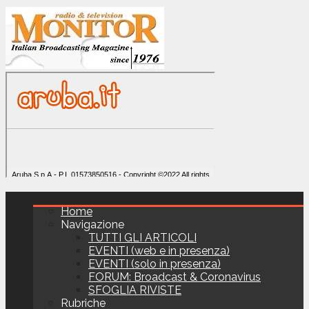
Home
Navigazione
TUTTI GLI ARTICOLI
EVENTI (web e in presenza)
EVENTI (solo in presenza)
FORUM: Broadcast & Coronavirus
SFOGLIA RIVISTE
Rubriche