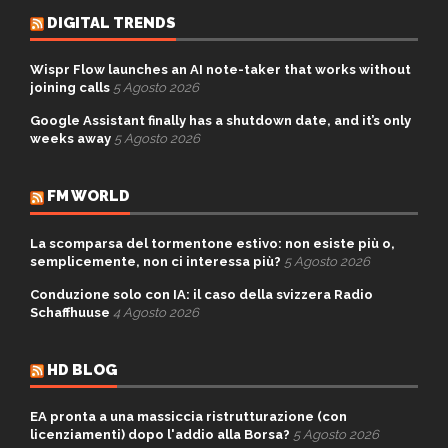
DIGITAL TRENDS
Wispr Flow launches an AI note-taker that works without
joining calls
5 Agosto 2026
Google Assistant finally has a shutdown date, and it’s only
weeks away
5 Agosto 2026
FM WORLD
La scomparsa del tormentone estivo: non esiste più o,
semplicemente, non ci interessa più?
5 Agosto 2026
Conduzione solo con IA: il caso della svizzera Radio
Schaffhuuse
4 Agosto 2026
HD BLOG
EA pronta a una massiccia ristrutturazione (con
licenziamenti) dopo l'addio alla Borsa?
5 Agosto 2026