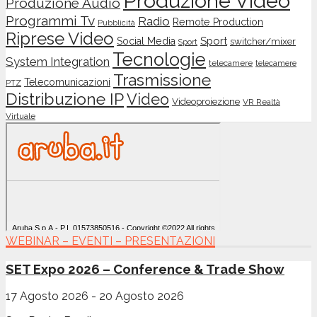
Produzione Video
Produzione Audio
Programmi Tv
Radio
Remote Production
Pubblicità
Riprese Video
Sport
Social Media
switcher/mixer
Sport
Tecnologie
System Integration
telecamere
telecamere
Trasmissione
Telecomunicazioni
PTZ
Distribuzione IP
Video
Videoproiezione
VR Realtà
Virtuale
WEBINAR – EVENTI – PRESENTAZIONI
SET Expo 2026 – Conference & Trade Show
17 Agosto 2026
-
20 Agosto 2026