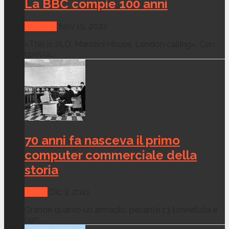
La BBC compie 100 anni
Attualità
Nov 15, 2022
«This is 2LO, Marconi House, London calling». Con
questa...
70 anni fa nasceva il primo
computer commerciale della
storia
Media
Dic 3, 2021
Grande quanto un armadio, pesante 13 tonnellate e
con...