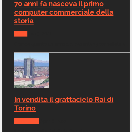
70 anni fa nasceva il primo
computer commerciale della
storia
Media
Dic 3, 2021
Grande quanto un armadio, pesante 13 tonnellate e
con...
In vendita il grattacielo Rai di
Torino
CANALI TV
Apr 26, 2021
Il palazzo della Rai di via Cernaia 33 a...