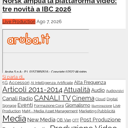
Norsk amplia la piattaforma video:
tre novità a IBC 2026
Live Production
Ago 7, 2026
Si parla di…
Accessori
Alta Frequenza
5G
AI Intelligenza Artificiale
Articoli 2011-2014
Attualità
Audio
Audiovisivi
CANALI TV
Cinema
Canali Radio
Cloud
Digital
Eventi
Giornalismo
Live
Signage
Formazione Corsi
Illuminazione
Production
Marketing Pubblicità
MaM - Media Asset Management
Media
New Media
Post Produzione
OB Van
OTT