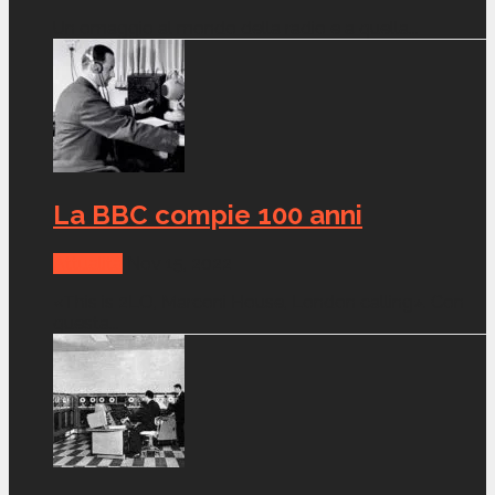
Un omaggio al mondo della radio e a quella...
La BBC compie 100 anni
Attualità
Nov 15, 2022
«This is 2LO, Marconi House, London calling». Con
questa...