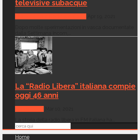
televisive subacque
Memorie della Radio e della Tv
Apr 19, 2021
Dopo molte sperimentazioni in vasca documentate
dalla Settimana Incom,...
La “Radio Libera” italiana compie
oggi 46 anni
Canali Radio
Mar 10, 2021
La storia della radio libera in FM italiana ha...
Home