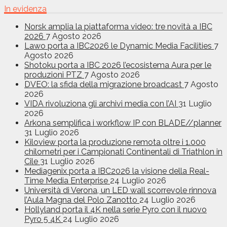
In evidenza
Norsk amplia la piattaforma video: tre novità a IBC
2026
7 Agosto 2026
Lawo porta a IBC2026 le Dynamic Media Facilities
7
Agosto 2026
Shotoku porta a IBC 2026 l’ecosistema Aura per le
produzioni PTZ
7 Agosto 2026
DVEO: la sfida della migrazione broadcast
7 Agosto
2026
VIDA rivoluziona gli archivi media con l’AI
31 Luglio
2026
Arkona semplifica i workflow IP con BLADE//planner
31 Luglio 2026
Kiloview porta la produzione remota oltre i 1.000
chilometri per i Campionati Continentali di Triathlon in
Cile
31 Luglio 2026
Mediagenix porta a IBC2026 la visione della Real-
Time Media Enterprise
24 Luglio 2026
Università di Verona, un LED wall scorrevole rinnova
l’Aula Magna del Polo Zanotto
24 Luglio 2026
Hollyland porta il 4K nella serie Pyro con il nuovo
Pyro 5 4K
24 Luglio 2026