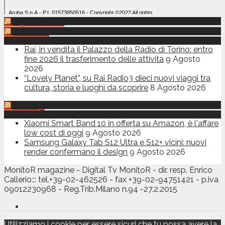
Digital Trends
FM World
Rai, in vendita il Palazzo della Radio di Torino: entro
fine 2026 il trasferimento delle attività
9 Agosto
2026
“Lovely Planet”, su Rai Radio3 dieci nuovi viaggi tra
cultura, storia e luoghi da scoprire
8 Agosto 2026
HD Blog
Xiaomi Smart Band 10 in offerta su Amazon, è l'affare
low cost di oggi
9 Agosto 2026
Samsung Galaxy Tab S12 Ultra e S12+ vicini: nuovi
render confermano il design
9 Agosto 2026
MonitoR magazine - Digital Tv MonitoR - dir. resp. Enrico
Callerio::: tel.+39-02-462526 - fax +39-02-94751421 - p.iva
09012230968 - Reg.Trib.Milano n.94 -27.2.2015
Utilizziamo i cookie per essere sicuri che tu possa avere la