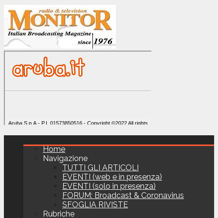
Home
Navigazione
TUTTI GLI ARTICOLI
EVENTI (web e in presenza)
EVENTI (solo in presenza)
FORUM: Broadcast & Coronavirus
SFOGLIA RIVISTE
Rubriche