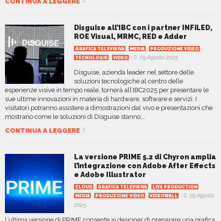
CONTINUA A LEGGERE
Disguise all’IBC con i partner INFiLED,
ROE Visual, MRMC, RED e Adder
GRAFICA TELEVISIVA
MEDIA
PRODUZIONE VIDEO
29 Agosto 2025
TECNOLOGIE
VIDEO
Disguise, azienda leader nel settore delle
soluzioni tecnologiche al centro delle
esperienze visive in tempo reale, tornerà all’IBC2025 per presentare le
sue ultime innovazioni in materia di hardware, software e servizi. I
visitatori potranno assistere a dimostrazioni dal vivo e presentazioni che
mostrano come le soluzioni di Disguise stanno...
CONTINUA A LEGGERE
La versione PRIME 5.2 di Chyron amplia
l’integrazione con Adobe After Effects
e Adobe Illustrator
CLOUD
GRAFICA TELEVISIVA
LIVE PRODUCTION
29 Agosto
MEDIA
PRODUZIONE VIDEO
VIDEOWALL
2025
L’ultima versione di PRIME consente ai designer di preparare una grafica