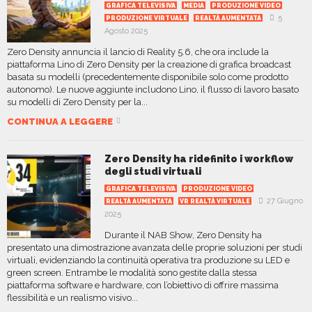
GRAFICA TELEVISIVA
MEDIA
PRODUZIONE VIDEO
5
PRODUZIONE VIRTUALE
REALTÀ AUMENTATA
Agosto 2025
Zero Density annuncia il lancio di Reality 5.6, che ora include la
piattaforma Lino di Zero Density per la creazione di grafica broadcast
basata su modelli (precedentemente disponibile solo come prodotto
autonomo). Le nuove aggiunte includono Lino, il flusso di lavoro basato
su modelli di Zero Density per la...
CONTINUA A LEGGERE
Zero Density ha ridefinito i workflow
degli studi virtuali
GRAFICA TELEVISIVA
PRODUZIONE VIDEO
27 Giugno
REALTÀ AUMENTATA
VR REALTÀ VIRTUALE
2025
Durante il NAB Show, Zero Density ha
presentato una dimostrazione avanzata delle proprie soluzioni per studi
virtuali, evidenziando la continuità operativa tra produzione su LED e
green screen. Entrambe le modalità sono gestite dalla stessa
piattaforma software e hardware, con l’obiettivo di offrire massima
flessibilità e un realismo visivo...