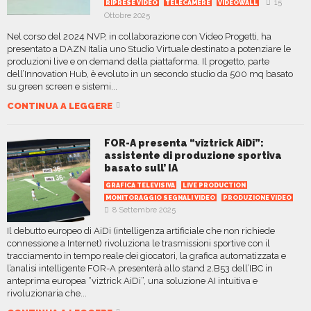
15
RIPRESE VIDEO
TELECAMERE
VIDEOWALL
Ottobre 2025
Nel corso del 2024 NVP, in collaborazione con Video Progetti, ha
presentato a DAZN Italia uno Studio Virtuale destinato a potenziare le
produzioni live e on demand della piattaforma. Il progetto, parte
dell’Innovation Hub, è evoluto in un secondo studio da 500 mq basato
su green screen e sistemi...
CONTINUA A LEGGERE
FOR-A presenta “viztrick AiDi”:
assistente di produzione sportiva
basato sull’ IA
GRAFICA TELEVISIVA
LIVE PRODUCTION
MONITORAGGIO SEGNALI VIDEO
PRODUZIONE VIDEO
8 Settembre 2025
Il debutto europeo di AiDi (intelligenza artificiale che non richiede
connessione a Internet) rivoluziona le trasmissioni sportive con il
tracciamento in tempo reale dei giocatori, la grafica automatizzata e
l’analisi intelligente FOR-A presenterà allo stand 2.B53 dell’IBC in
anteprima europea “viztrick AiDi”, una soluzione AI intuitiva e
rivoluzionaria che...