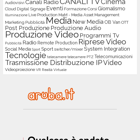
CANALI TV
Cinema
Canali Radio
Audiovisivi
Eventi
Giornalismo
Cloud
Digital Signage
Formazione Corsi
Live Production
MaM - Media Asset Management
Illuminazione
Media
New Media
OB Van
Marketing Pubblicità
OTT
Produzione Audio
Post Produzione
Produzione Video
Programmi Tv
Riprese Video
Radio
Remote Production
Pubblicità
System Integration
Sport
Social Media
switcher/mixer
Sport
Tecnologie
Telecomunicazioni
telecamere
telecamere PTZ
Trasmissione Distribuzione IP
Video
Videoproiezione
VR Realtà Virtuale