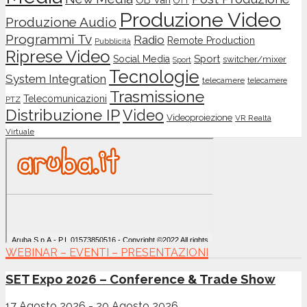
OTT
Produzione Video
Produzione Audio
Programmi Tv
Radio
Remote Production
Pubblicità
Riprese Video
Sport
Social Media
switcher/mixer
Sport
Tecnologie
System Integration
telecamere
telecamere
Trasmissione
Telecomunicazioni
PTZ
Distribuzione IP
Video
Videoproiezione
VR Realtà
Virtuale
WEBINAR – EVENTI – PRESENTAZIONI
SET Expo 2026 – Conference & Trade Show
17 Agosto 2026
-
20 Agosto 2026