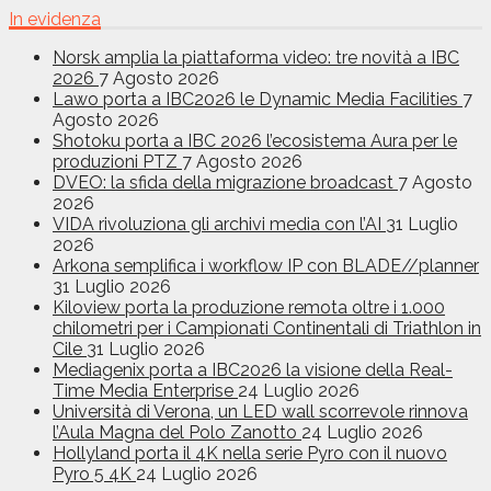
In evidenza
Norsk amplia la piattaforma video: tre novità a IBC
2026
7 Agosto 2026
Lawo porta a IBC2026 le Dynamic Media Facilities
7
Agosto 2026
Shotoku porta a IBC 2026 l’ecosistema Aura per le
produzioni PTZ
7 Agosto 2026
DVEO: la sfida della migrazione broadcast
7 Agosto
2026
VIDA rivoluziona gli archivi media con l’AI
31 Luglio
2026
Arkona semplifica i workflow IP con BLADE//planner
31 Luglio 2026
Kiloview porta la produzione remota oltre i 1.000
chilometri per i Campionati Continentali di Triathlon in
Cile
31 Luglio 2026
Mediagenix porta a IBC2026 la visione della Real-
Time Media Enterprise
24 Luglio 2026
Università di Verona, un LED wall scorrevole rinnova
l’Aula Magna del Polo Zanotto
24 Luglio 2026
Hollyland porta il 4K nella serie Pyro con il nuovo
Pyro 5 4K
24 Luglio 2026