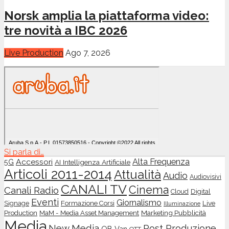
Norsk amplia la piattaforma video:
tre novità a IBC 2026
Live Production
Ago 7, 2026
Si parla di…
Accessori
Alta Frequenza
5G
AI Intelligenza Artificiale
Articoli 2011-2014
Attualità
Audio
Audiovisivi
CANALI TV
Cinema
Canali Radio
Cloud
Digital
Eventi
Giornalismo
Live
Signage
Formazione Corsi
Illuminazione
Production
Marketing Pubblicità
MaM - Media Asset Management
Media
New Media
Post Produzione
OB Van