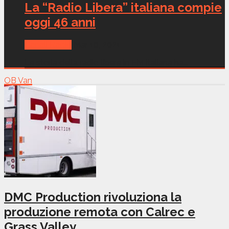
La “Radio Libera” italiana compie
oggi 46 anni
Canali Radio
Mar 10, 2021
La storia della radio libera in FM italiana ha...
OB Van
DMC Production rivoluziona la
produzione remota con Calrec e
Grass Valley