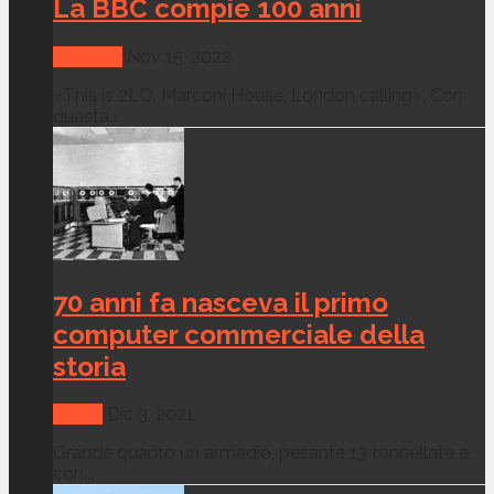
La BBC compie 100 anni
Attualità
Nov 15, 2022
«This is 2LO, Marconi House, London calling». Con
questa...
70 anni fa nasceva il primo
computer commerciale della
storia
Media
Dic 3, 2021
Grande quanto un armadio, pesante 13 tonnellate e
con...