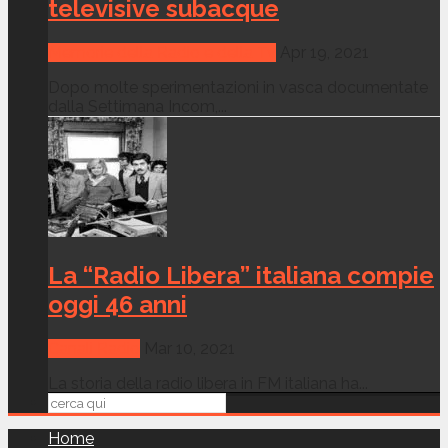
televisive subacque
Memorie della Radio e della Tv
Apr 19, 2021
Dopo molte sperimentazioni in vasca documentate
dalla Settimana Incom,...
La “Radio Libera” italiana compie
oggi 46 anni
Canali Radio
Mar 10, 2021
La storia della radio libera in FM italiana ha...
Home