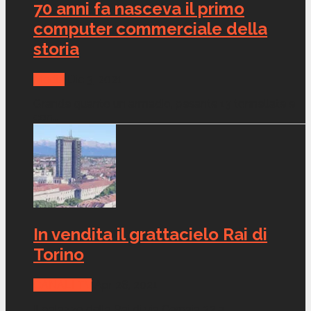
70 anni fa nasceva il primo
computer commerciale della
storia
Media
Dic 3, 2021
Grande quanto un armadio, pesante 13 tonnellate e
con...
In vendita il grattacielo Rai di
Torino
CANALI TV
Apr 26, 2021
Il palazzo della Rai di via Cernaia 33 a...