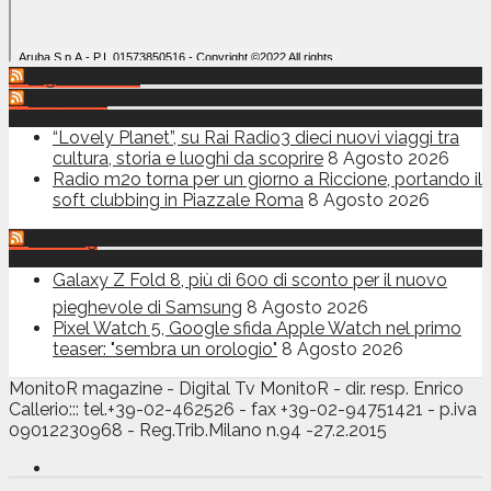
Digital Trends
FM World
“Lovely Planet”, su Rai Radio3 dieci nuovi viaggi tra
cultura, storia e luoghi da scoprire
8 Agosto 2026
Radio m2o torna per un giorno a Riccione, portando il
soft clubbing in Piazzale Roma
8 Agosto 2026
HD Blog
Galaxy Z Fold 8, più di 600 di sconto per il nuovo
pieghevole di Samsung
8 Agosto 2026
Pixel Watch 5, Google sfida Apple Watch nel primo
teaser: "sembra un orologio"
8 Agosto 2026
MonitoR magazine - Digital Tv MonitoR - dir. resp. Enrico
Callerio::: tel.+39-02-462526 - fax +39-02-94751421 - p.iva
09012230968 - Reg.Trib.Milano n.94 -27.2.2015