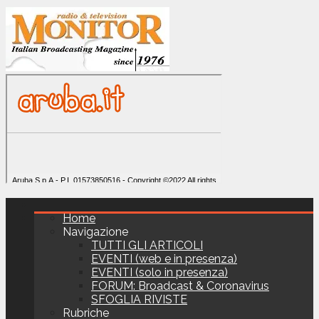
Home
Navigazione
TUTTI GLI ARTICOLI
EVENTI (web e in presenza)
EVENTI (solo in presenza)
FORUM: Broadcast & Coronavirus
SFOGLIA RIVISTE
Rubriche