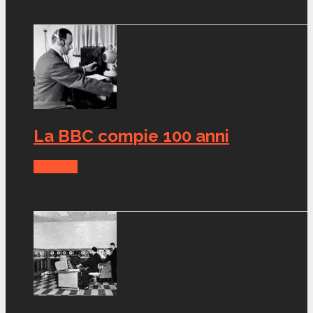
Un omaggio al mondo della radio e a quella...
La BBC compie 100 anni
Attualità
Nov 15, 2022
«This is 2LO, Marconi House, London calling». Con
questa...