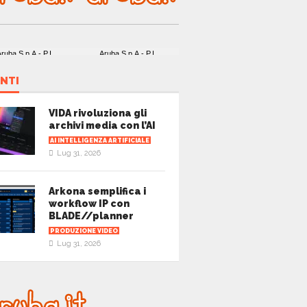
NTI
VIDA rivoluziona gli
archivi media con l’AI
AI INTELLIGENZA ARTIFICIALE
Lug 31, 2026
Arkona semplifica i
workflow IP con
BLADE//planner
PRODUZIONE VIDEO
Lug 31, 2026