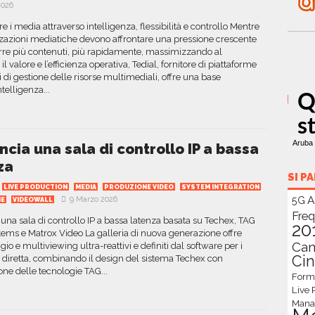
2026
e i media attraverso intelligenza, flessibilità e controllo Mentre
zazioni mediatiche devono affrontare una pressione crescente
rre più contenuti, più rapidamente, massimizzando al
 valore e l’efficienza operativa, Tedial, fornitore di piattaforme
ti di gestione delle risorse multimediali, offre una base
elligenza...
ncia una sala di controllo IP a bassa
za
SI P
LIVE PRODUCTION
MEDIA
PRODUZIONE VIDEO
SYSTEM INTEGRATION
A
9 Marzo 2026
5G
IE
VIDEOWALL
Fre
 una sala di controllo IP a bassa latenza basata su Techex, TAG
20
ems e Matrox Video La galleria di nuova generazione offre
Can
io e multiviewing ultra-reattivi e definiti dal software per i
Ci
in diretta, combinando il design del sistema Techex con
ione delle tecnologie TAG...
Forma
Live 
Mana