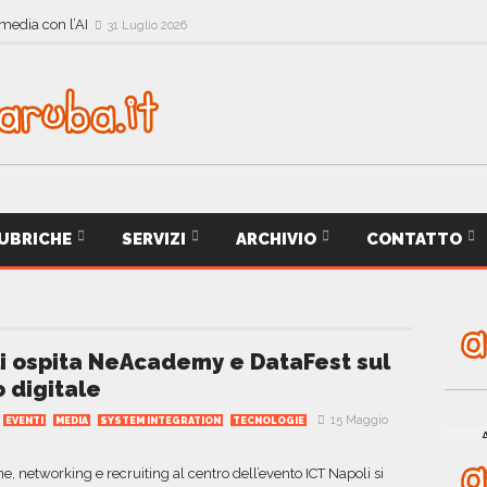
 media con l’AI
31 Luglio 2026
UBRICHE
SERVIZI
ARCHIVIO
CONTATTO
i ospita NeAcademy e DataFest sul
o digitale
15 Maggio
EVENTI
MEDIA
SYSTEM INTEGRATION
TECNOLOGIE
, networking e recruiting al centro dell’evento ICT Napoli si