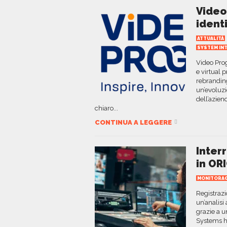
Video
identi
ATTUALITÀ
SYSTEM IN
Video Prog
e virtual 
rebranding
un’evoluz
dell’azien
chiaro...
CONTINUA A LEGGERE
Inter
in OR
MONITORAG
Registrazi
un’analisi
grazie a u
Systems h