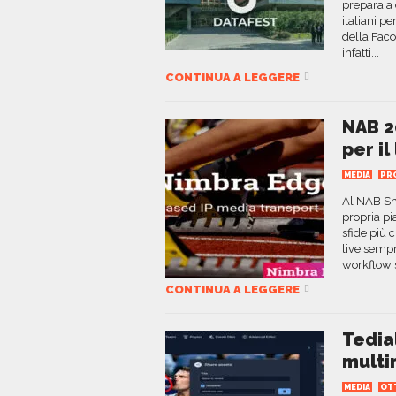
prepara a 
italiani pe
della Faco
infatti...
CONTINUA A LEGGERE
NAB 2
per il
MEDIA
PR
Al NAB Sh
propria pi
sfide più 
live sempr
workflow si
CONTINUA A LEGGERE
Tedia
multi
MEDIA
OT