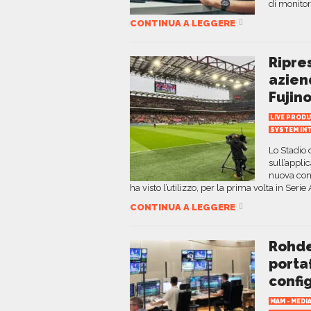
di monitor
CONTINUA A LEGGERE
Ripre
azien
Fujin
LIVE PROD
SYSTEM IN
Lo Stadio 
sull’appli
nuova conf
ha visto l’utilizzo, per la prima volta in Serie A
CONTINUA A LEGGERE
Rohde
porta
confi
MAM - MED