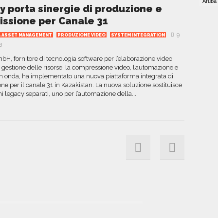
y porta sinergie di produzione e
issione per Canale 31
9
IA ASSET MANAGEMENT
PRODUZIONE VIDEO
SYSTEM INTEGRATION
3
H, fornitore di tecnologia software per l’elaborazione video
la gestione delle risorse, la compressione video, l’automazione e
in onda, ha implementato una nuova piattaforma integrata di
e per il canale 31 in Kazakistan. La nuova soluzione sostituisce
i legacy separati, uno per l’automazione della...