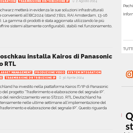
2 Agosto 2024
TEGRATION
TRASMISSIONE DISTRIBUZIONE IP
Pechi
hwarz metterà in evidenza le sue soluzioni infrastrutturali
Infor
 convenienti all’IBC2024 (stand 7.B21, RAI Amsterdam, 13-16
. La gamma di prodotti è stata aggiornata utilizzando le più
offrire sistemi altamente configurabili, stabili nel funzionamento,
TUTT
oschkau installa Kairos di Panasonic
o RTL
IA ASSET MANAGEMENT
PRODUZIONE VIDEO
SYSTEM INTEGRATION
30 Aprile 2024
IE
TRASMISSIONE DISTRIBUZIONE IP
hland ha investito nella piattaforma Kairos IT/IP di Panasonic
o del progetto “Trasferimento e elaborazione del segnale IP”.
to del reindirizzamento verso ST2110, RTL Deutschland ha
intensamente nelle ultime settimane all’implementazione del
Trasferimento e elaborazione del segnale IP”. Questo riguarda