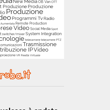
edia
New Media
OB Van
OTT
Produzione
t Produzione
Produzione
io
deo
Programmi Tv
Radio
Remote Production
à Aumentata
prese Video
Social Media
Sport
System Integration
t
switcher/mixer
cnologie
telecamere
telecamere PTZ
Trasmissione
comunicazioni
tribuzione IP
Video
proiezione
VR Realtà Virtuale