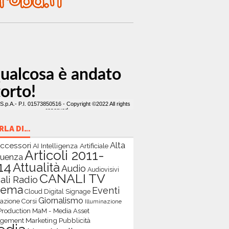
ARLA DI…
ccessori
Alta
AI Intelligenza Artificiale
Articoli 2011-
quenza
14
Attualità
Audio
Audiovisivi
CANALI TV
ali Radio
nema
Eventi
Cloud
Digital Signage
Giornalismo
zione Corsi
Illuminazione
Production
MaM - Media Asset
Marketing Pubblicità
gement