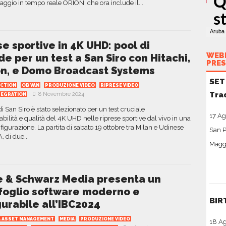
aggio in tempo reale ORION, che ora include il...
se sportive in 4K UHD: pool di
WEBI
de per un test a San Siro con Hitachi,
PRES
on, e Domo Broadcast Systems
SET
UCTION
OB VAN
PRODUZIONE VIDEO
RIPRESE VIDEO
Tra
8 Novembre 2024
TEGRATION
di San Siro è stato selezionato per un test cruciale
17 Ag
cabilità e qualità del 4K UHD nelle riprese sportive dal vivo in una
igurazione. La partita di sabato 19 ottobre tra Milan e Udinese
San P
, di due...
Maggi
 & Schwarz Media presenta un
foglio software moderno e
BIR
gurabile all’IBC2024
IA ASSET MANAGEMENT
MEDIA
PRODUZIONE VIDEO
18 A