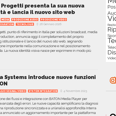
M
 Progetti presenta la sua nuova
Pos
tà e lancia il nuovo sito web
Aud
Vi
MEDIA
PRODUZIONE AUDIO
PRODUZIONE VIDEO
26 Gennaio 2026
TEGRATION
TECNOLOGIE
Realt
Ri
etti, punto di riferimento in Italia per soluzioni broadcast, media
Spor
production, annuncia oggi il completamento del proprio
Te
 istituzionale e il lancio del nuovo sito web, segnando
ione importante nella comunicazione e nel posizionamento
Tele
da. La nuova identità visiva nasce per esprimere in modo più
Dis
Video
ra Systems introduce nuove funzioni
ION
4 Novembre 2025
GIO SEGNALI VIDEO
SYSTEM INTEGRATION
one dei flussi e integrazione con BATON Media Player per
 avanzata degli errori. Le nuove capacità semplificano la diagnosi
na riproduzione sincronizzata e a un’analisi approfondita Interra
a annunciato un aggiornamento importante per la piattaforma