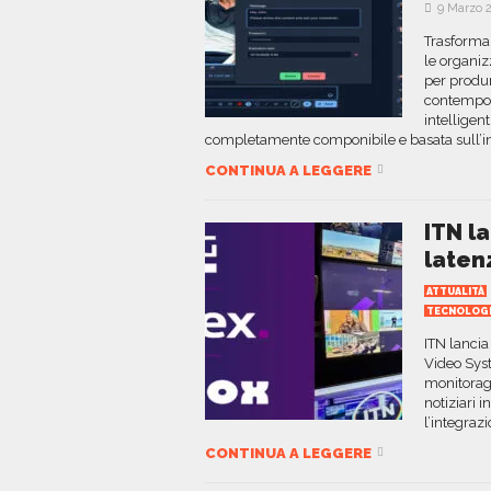
9 Marzo 
Trasformar
le organiz
per produ
contempo il
intelligen
completamente componibile e basata sull’int
CONTINUA A LEGGERE
ITN la
laten
ATTUALITÀ
TECNOLOG
ITN lancia
Video Syst
monitoragg
notiziari 
l’integraz
CONTINUA A LEGGERE