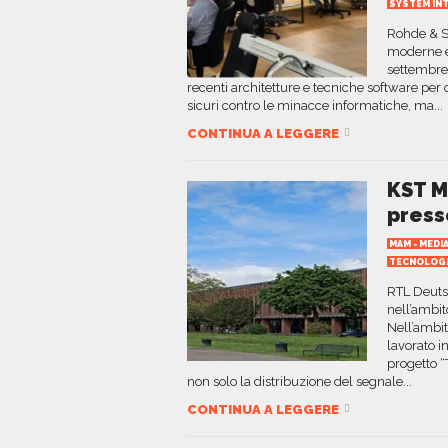
SYSTEM IN
Rohde & Sc
moderne e
settembre)
recenti architetture e tecniche software per 
sicuri contro le minacce informatiche, ma...
CONTINUA A LEGGERE
KST M
press
MAM - MED
TECNOLOG
RTL Deutsc
nell’ambit
Nell’ambi
lavorato 
progetto “
non solo la distribuzione del segnale...
CONTINUA A LEGGERE