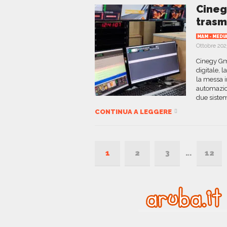
Cineg
trasm
MAM - MED
Ottobre 202
Cinegy Gmb
digitale, 
la messa 
automazion
due sistem
CONTINUA A LEGGERE
1
2
3
…
12