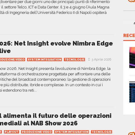
diventare per due giorni uno dei principali punti di riferimento
r il settore Telco, ICT e Data Center. Il 3 e 4 giugno l’Aula Magna
ltà di Ingegneria dell’Università Federico II di Napoli ospiterà
RECE
026: Net Insight evolve Nimbra Edge
 live
3 Aprile 2026
ODUZIONE VIDEO
SYSTEM INTEGRATION
TECNOLOGIE
ow 2026, Net Insight presenta l’evoluzione di Nimbra Edge, la
attaforma di orchestrazione progettata per affrontare una delle
critiche del broadcast contemporaneo: la gestione di operazioni
e più distribuite, ibride e complesse. In un contesto in cui i
 estendono tra reti...
l alimenta il futuro delle operazioni
mediali al NAB Show 2026
T
PLAYOUT
PRODUZIONE VIDEO
SYSTEM INTEGRATION
TECNOLOGIE