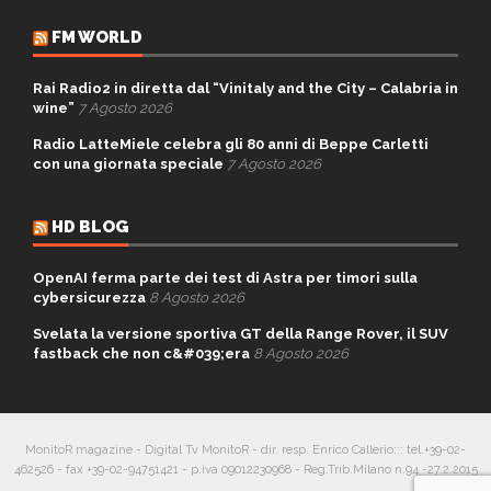
FM WORLD
Rai Radio2 in diretta dal “Vinitaly and the City – Calabria in
wine”
7 Agosto 2026
Radio LatteMiele celebra gli 80 anni di Beppe Carletti
con una giornata speciale
7 Agosto 2026
HD BLOG
OpenAI ferma parte dei test di Astra per timori sulla
cybersicurezza
8 Agosto 2026
Svelata la versione sportiva GT della Range Rover, il SUV
fastback che non c&#039;era
8 Agosto 2026
MonitoR magazine - Digital Tv MonitoR - dir. resp. Enrico Callerio::: tel.+39-02-
462526 - fax +39-02-94751421 - p.iva 09012230968 - Reg.Trib.Milano n.94 -27.2.2015