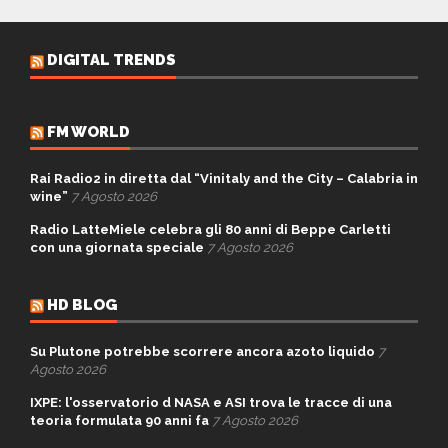
DIGITAL TRENDS
FM WORLD
Rai Radio2 in diretta dal “Vinitaly and the City – Calabria in
wine”
7 Agosto 2026
Radio LatteMiele celebra gli 80 anni di Beppe Carletti
con una giornata speciale
7 Agosto 2026
HD BLOG
Su Plutone potrebbe scorrere ancora azoto liquido
7
Agosto 2026
IXPE: l'osservatorio d NASA e ASI trova le tracce di una
teoria formulata 90 anni fa
7 Agosto 2026