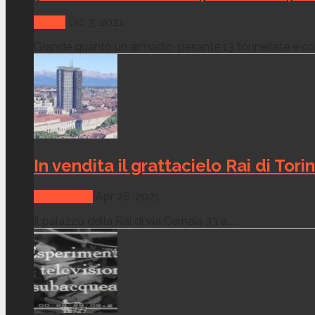
Media
Dic 3, 2021
Grande quanto un armadio, pesante 13 tonnellate e con
In vendita il grattacielo Rai di Tori
CANALI TV
Apr 26, 2021
Il palazzo della Rai di via Cernaia 33 a...