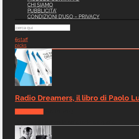
CHI SIAMO
PUBBLICITA’
CONDIZIONI D’USO – PRIVACY
6
staff
picks
Radio Dreamers, il libro di Paolo Lu
Canali Radio
Feb 10, 2023
Un omaggio al mondo della radio e a quella...