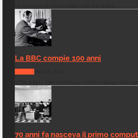
Un omaggio al mondo della radio e a quella...
La BBC compie 100 anni
Attualità
Nov 15, 2022
«This is 2LO, Marconi House, London calling». Con ques
70 anni fa nasceva il primo compu