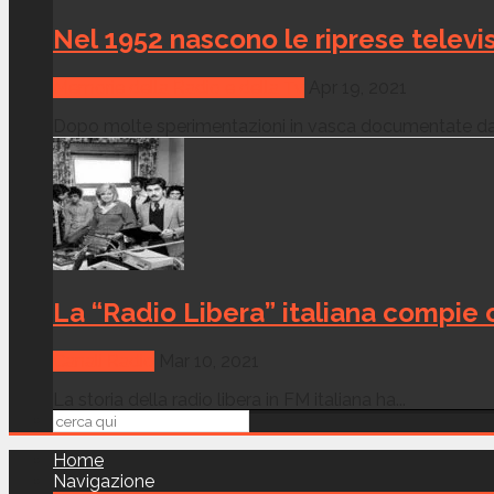
Nel 1952 nascono le riprese telev
Memorie della Radio e della Tv
Apr 19, 2021
Dopo molte sperimentazioni in vasca documentate dal
La “Radio Libera” italiana compie 
Canali Radio
Mar 10, 2021
La storia della radio libera in FM italiana ha...
Home
Navigazione