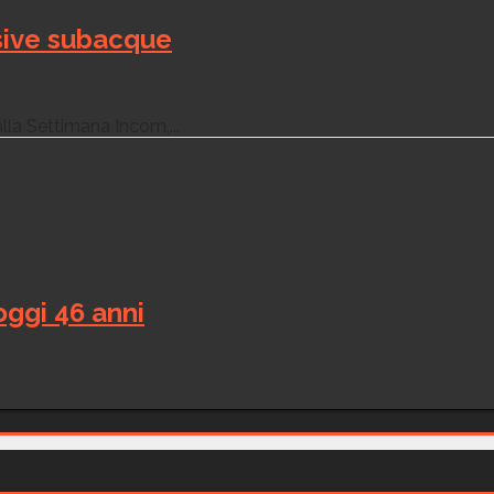
isive subacque
la Settimana Incom,...
oggi 46 anni