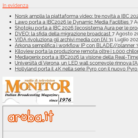
In evidenza
Norsk amplia la piattaforma video: tre novità a IBC 2
Lawo porta a IBC2026 le Dynamic Media Facilities
7 A
Shotoku porta a IBC 2026 l’ecosistema Aura per le pr
DVEO: la sfida della migrazione broadcast
7 Agosto 2
VIDA rivoluziona gli archivi media con l’AI
31 Luglio 20
Arkona semplifica i workflow IP con BLADE//planner
Kiloview porta la produzione remota oltre i 1.000 chilom
Mediagenix porta a IBC2026 la visione della Real-Tim
Università di Verona, un LED wall scorrevole rinnova 
Hollyland porta il 4K nella serie Pyro con il nuovo Pyr