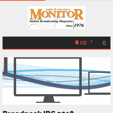
6
STAFF
PICKS