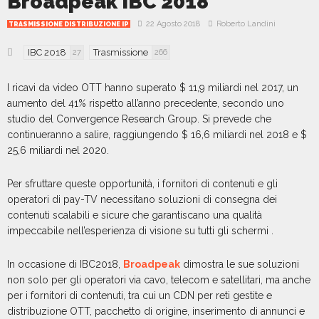
Broadpeak IBC 2018
22 Agosto 2018
Roberto Landini
TRASMISSIONE DISTRIBUZIONE IP
IBC 2018
Trasmissione
27
266
I ricavi da video OTT hanno superato $ 11,9 miliardi nel 2017, un
aumento del 41% rispetto all’anno precedente, secondo uno
studio del Convergence Research Group. Si prevede che
continueranno a salire, raggiungendo $ 16,6 miliardi nel 2018 e $
25,6 miliardi nel 2020.
Per sfruttare queste opportunità, i fornitori di contenuti e gli
operatori di pay-TV necessitano soluzioni di consegna dei
contenuti scalabili e sicure che garantiscano una qualità
impeccabile nell’esperienza di visione su tutti gli schermi .
In occasione di IBC2018,
Broadpeak
dimostra le sue soluzioni
non solo per gli operatori via cavo, telecom e satellitari, ma anche
per i fornitori di contenuti, tra cui un CDN per reti gestite e
distribuzione OTT, pacchetto di origine, inserimento di annunci e