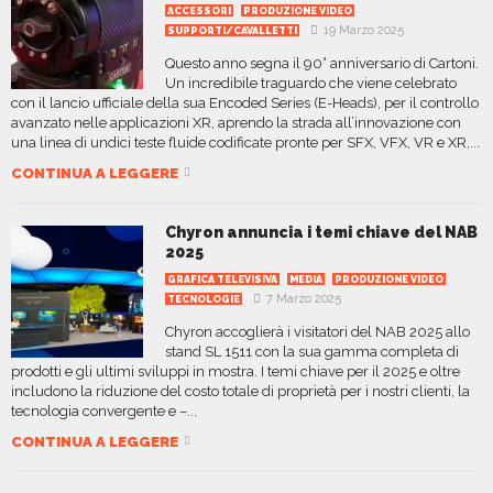
ACCESSORI
PRODUZIONE VIDEO
19 Marzo 2025
SUPPORTI/CAVALLETTI
Questo anno segna il 90° anniversario di Cartoni.
Un incredibile traguardo che viene celebrato
con il lancio ufficiale della sua Encoded Series (E-Heads), per il controllo
avanzato nelle applicazioni XR, aprendo la strada all’innovazione con
una linea di undici teste fluide codificate pronte per SFX, VFX, VR e XR,...
CONTINUA A LEGGERE
Chyron annuncia i temi chiave del NAB
2025
GRAFICA TELEVISIVA
MEDIA
PRODUZIONE VIDEO
7 Marzo 2025
TECNOLOGIE
Chyron accoglierà i visitatori del NAB 2025 allo
stand SL 1511 con la sua gamma completa di
prodotti e gli ultimi sviluppi in mostra. I temi chiave per il 2025 e oltre
includono la riduzione del costo totale di proprietà per i nostri clienti, la
tecnologia convergente e –...
CONTINUA A LEGGERE