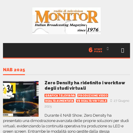
6
STAFF
PICKS
NAB 2025
Zero Density ha ridefinito i workflow
degli studi virtuali
GRAFICA TELEVISIVA
PRODUZIONE VIDEO
27 Giugno
REALTÀ AUMENTATA
VR REALTÀ VIRTUALE
2025
Durante il NAB Show, Zero Density ha
presentato una dimostrazione avanzata delle proprie soluzioni per studi
virtuali, evidenziando la continuità operativa tra produzione su LED e
green screen. Entrambe le modalità sono gestite dalla stessa