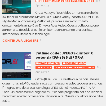
3
MEDIA
PRODUZIONE VIDEO
SWITCHER/MIXER
Aprile 2025
Grass Valley e Ross Video annunciano che lo
switcher di produzione Maverik X di Grass Valley, basato su AMPP OS
(Agile Media Processing Platform), può ora essere controllato
direttamente tramite OverDrive di Ross Video. Questa collaborazione
aumenta la flessibilità per le emittenti, consentendo una perfetta
interoperabilità tra due tecnologie...
CONTINUA A LEGGERE
L’ultimo codec JPEG XS di intoPIX
potenzia l’FA-1616 di FOR-A
MONITOR MAGAZINE
PRODUZIONE VIDEO
3
TECNOLOGIE
TRASMISSIONE DISTRIBUZIONE IP
Aprile 2025
Offre 4K su IP e SDI di alta qualità con latenza
quasi nulla. intoPIX, leader nella compressione video leggera, annuncia
l’integrazione della sua tecnologia JPEG XS nel modello FOR-A FA-
1616, un processore di segnale multicanale progettato per applicazioni
broadcast e video professionali di fascia alta. Questa collaborazione offre
agli...