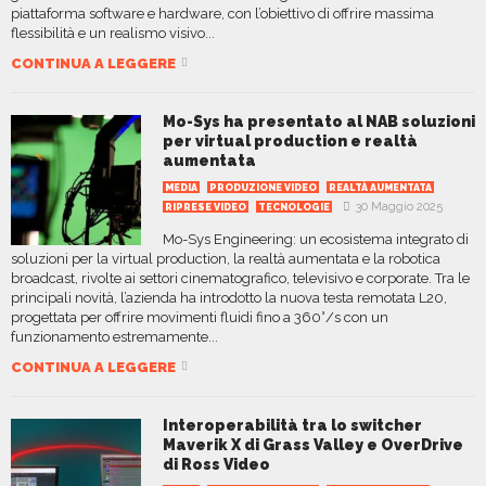
piattaforma software e hardware, con l’obiettivo di offrire massima
flessibilità e un realismo visivo...
CONTINUA A LEGGERE
Mo-Sys ha presentato al NAB soluzioni
per virtual production e realtà
aumentata
MEDIA
PRODUZIONE VIDEO
REALTÀ AUMENTATA
30 Maggio 2025
RIPRESE VIDEO
TECNOLOGIE
Mo-Sys Engineering: un ecosistema integrato di
soluzioni per la virtual production, la realtà aumentata e la robotica
broadcast, rivolte ai settori cinematografico, televisivo e corporate. Tra le
principali novità, l’azienda ha introdotto la nuova testa remotata L20,
progettata per offrire movimenti fluidi fino a 360°/s con un
funzionamento estremamente...
CONTINUA A LEGGERE
Interoperabilità tra lo switcher
Maverik X di Grass Valley e OverDrive
di Ross Video