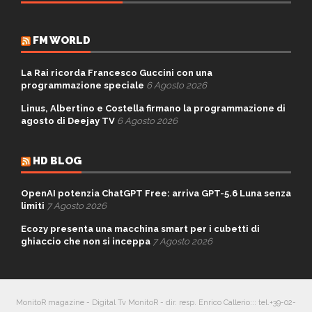
FM WORLD
La Rai ricorda Francesco Guccini con una
programmazione speciale
6 Agosto 2026
Linus, Albertino e Costella firmano la programmazione di
agosto di Deejay TV
6 Agosto 2026
HD BLOG
OpenAI potenzia ChatGPT Free: arriva GPT-5.6 Luna senza
limiti
7 Agosto 2026
Ecozy presenta una macchina smart per i cubetti di
ghiaccio che non si inceppa
7 Agosto 2026
MonitoR magazine - Digital Tv MonitoR - dir. resp. Enrico Callerio::: tel.+39-02-