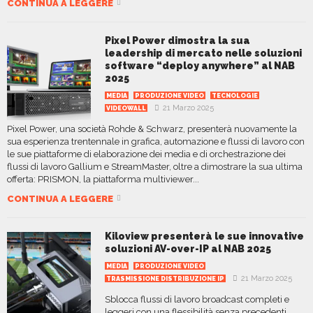
CONTINUA A LEGGERE
Pixel Power dimostra la sua
leadership di mercato nelle soluzioni
software “deploy anywhere” al NAB
2025
MEDIA
PRODUZIONE VIDEO
TECNOLOGIE
21 Marzo 2025
VIDEOWALL
Pixel Power, una società Rohde & Schwarz, presenterà nuovamente la
sua esperienza trentennale in grafica, automazione e flussi di lavoro con
le sue piattaforme di elaborazione dei media e di orchestrazione dei
flussi di lavoro Gallium e StreamMaster, oltre a dimostrare la sua ultima
offerta: PRISMON, la piattaforma multiviewer...
CONTINUA A LEGGERE
Kiloview presenterà le sue innovative
soluzioni AV-over-IP al NAB 2025
MEDIA
PRODUZIONE VIDEO
21 Marzo 2025
TRASMISSIONE DISTRIBUZIONE IP
Sblocca flussi di lavoro broadcast completi e
leggeri con una flessibilità senza precedenti…